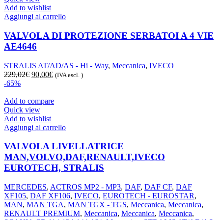
Add to wishlist
Aggiungi al carrello
VALVOLA DI PROTEZIONE SERBATOI A 4 VIE
AE4646
STRALIS AT/AD/AS - Hi - Way
,
Meccanica
,
IVECO
Il
Il
229,02
€
90,00
€
(IVA escl. )
prezzo
prezzo
-65%
originale
attuale
era:
è:
Add to compare
229,02€.
90,00€.
Quick view
Add to wishlist
Aggiungi al carrello
VALVOLA LIVELLATRICE
MAN,VOLVO,DAF,RENAULT,IVECO
EUROTECH, STRALIS
MERCEDES
,
ACTROS MP2 - MP3
,
DAF
,
DAF CF
,
DAF
XF105
,
DAF XF106
,
IVECO
,
EUROTECH - EUROSTAR
,
MAN
,
MAN TGA
,
MAN TGX - TGS
,
Meccanica
,
Meccanica
,
RENAULT PREMIUM
,
Meccanica
,
Meccanica
,
Meccanica
,