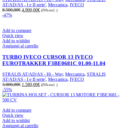
AT/AD/AS - I e II serie'
,
Meccanica
,
IVECO
Il
Il
8.500,00
€
4.900,00
€
(IVA escl. )
prezzo
prezzo
-47%
originale
attuale
era:
è:
8.500,00€.
4.900,00€.
Add to compare
Quick view
Add to wishlist
Aggiungi al carrello
TURBO IVECO CURSOR 13 IVECO
EUROTRAKKER F3BE0681C 01.00-11.04
STRALIS AT/AD/AS - Hi - Way
,
Meccanica
,
STRALIS
AT/AD/AS - I e II serie'
,
Meccanica
,
IVECO
Il
Il
3.000,00
€
1.580,00
€
(IVA escl. )
prezzo
prezzo
-55%
originale
attuale
era:
è:
3.000,00€.
1.580,00€.
Add to compare
Quick view
Add to wishlist
Aggiungi al carrello