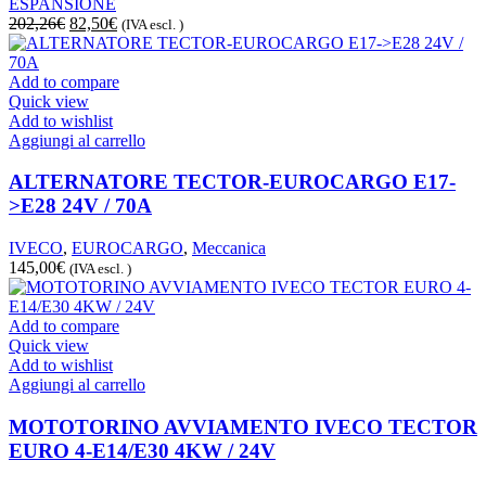
ESPANSIONE
Il
Il
202,26
€
82,50
€
(IVA escl. )
prezzo
prezzo
originale
attuale
era:
è:
Add to compare
202,26€.
82,50€.
Quick view
Add to wishlist
Aggiungi al carrello
ALTERNATORE TECTOR-EUROCARGO E17-
>E28 24V / 70A
IVECO
,
EUROCARGO
,
Meccanica
145,00
€
(IVA escl. )
Add to compare
Quick view
Add to wishlist
Aggiungi al carrello
MOTOTORINO AVVIAMENTO IVECO TECTOR
EURO 4-E14/E30 4KW / 24V