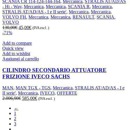
SCANIA CR 114-124-144-164
,
Meccanica
,
STRALIS AT/AD/AS
- Hi - Way
,
Meccanica
,
Meccanica
,
SCANIA R
,
Meccanica
,
STRALIS AT/AD/AS - I e II serie'
,
Meccanica
,
Meccanica
,
VOLVO FH
,
Meccanica
,
Meccanica
,
RENAULT
,
SCANIA
,
VOLVO
Il
Il
130,00
€
45,00
€
(IVA escl. )
prezzo
prezzo
-71%
originale
attuale
era:
è:
Add to compare
130,00€.
45,00€.
Quick view
Add to wishlist
Aggiungi al carrello
CILINDRO SECONDARIO ATTUATORE
FRIZIONE IVECO SACHS
MAN
,
MAN TGX - TGS
,
Meccanica
,
STRALIS AT/AD/AS - I e
II serie'
,
Meccanica
,
IVECO
,
OFFERTE
Il
Il
2.006,90
€
585,00
€
(IVA escl. )
prezzo
prezzo
←
originale
attuale
1
era:
è:
2
2.006,90€.
585,00€.
3
…