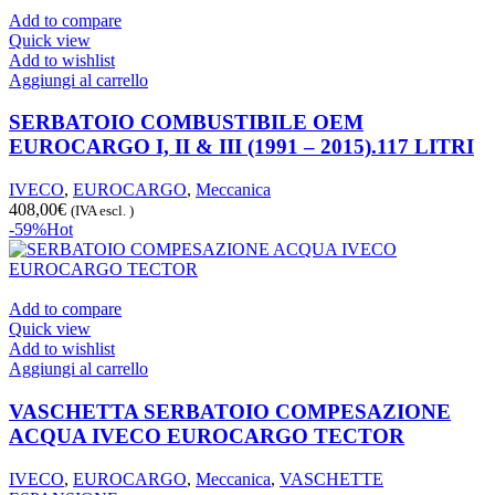
originale
attuale
Add to compare
era:
è:
Quick view
439,35€.
125,00€.
Add to wishlist
Aggiungi al carrello
SERBATOIO COMBUSTIBILE OEM
EUROCARGO I, II & III (1991 – 2015).117 LITRI
IVECO
,
EUROCARGO
,
Meccanica
408,00
€
(IVA escl. )
-59%
Hot
Add to compare
Quick view
Add to wishlist
Aggiungi al carrello
VASCHETTA SERBATOIO COMPESAZIONE
ACQUA IVECO EUROCARGO TECTOR
IVECO
,
EUROCARGO
,
Meccanica
,
VASCHETTE