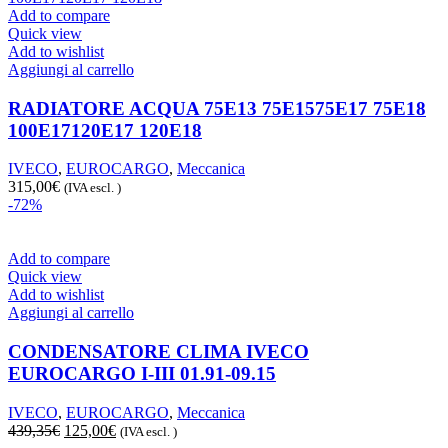
era:
è:
Add to compare
764,09€.
265,00€.
Quick view
Add to wishlist
Aggiungi al carrello
RADIATORE ACQUA 75E13 75E1575E17 75E18
100E17120E17 120E18
IVECO
,
EUROCARGO
,
Meccanica
315,00
€
(IVA escl. )
-72%
Add to compare
Quick view
Add to wishlist
Aggiungi al carrello
CONDENSATORE CLIMA IVECO
EUROCARGO I-III 01.91-09.15
IVECO
,
EUROCARGO
,
Meccanica
Il
Il
439,35
€
125,00
€
(IVA escl. )
prezzo
prezzo