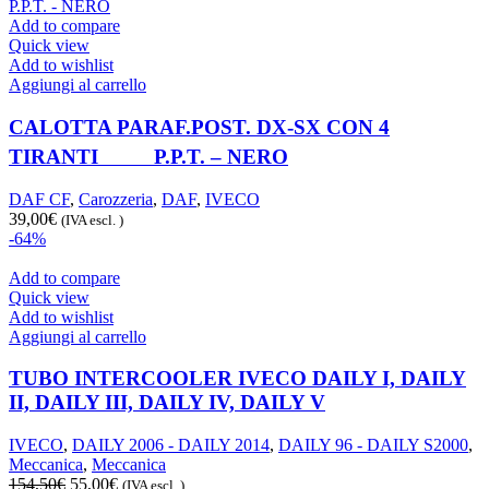
Add to compare
Quick view
Add to wishlist
Aggiungi al carrello
CALOTTA PARAF.POST. DX-SX CON 4
TIRANTIﾠﾠﾠP.P.T. – NERO
DAF CF
,
Carozzeria
,
DAF
,
IVECO
39,00
€
(IVA escl. )
-64%
Add to compare
Quick view
Add to wishlist
Aggiungi al carrello
TUBO INTERCOOLER IVECO DAILY I, DAILY
II, DAILY III, DAILY IV, DAILY V
IVECO
,
DAILY 2006 - DAILY 2014
,
DAILY 96 - DAILY S2000
,
Meccanica
,
Meccanica
Il
Il
154,50
€
55,00
€
(IVA escl. )