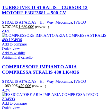
TURBO IVECO STRALIS – CURSOR 13
MOTORE F3BE3681 – 500 CV
STRALIS AT/AD/AS - Hi - Way
,
Meccanica
,
IVECO
Il
Il
3.707,05
€
1.680,00
€
(IVA escl. )
prezzo
prezzo
-56%
originale
attuale
era:
è:
3.707,05€.
1.680,00€.
Add to compare
Quick view
Add to wishlist
Aggiungi al carrello
COMPRESSORE IMPIANTO ARIA
COMPRESSA STRALIS 480 LK4936
STRALIS AT/AD/AS - Hi - Way
,
Meccanica
,
IVECO
Il
Il
1.069,00
€
470,00
€
(IVA escl. )
prezzo
prezzo
-62%
originale
attuale
era:
è:
1.069,00€.
470,00€.
Add to compare
Quick view