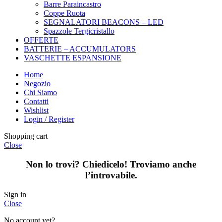
Barre Paraincastro
Coppe Ruota
SEGNALATORI BEACONS – LED
Spazzole Tergicristallo
OFFERTE
BATTERIE – ACCUMULATORS
VASCHETTE ESPANSIONE
Home
Negozio
Chi Siamo
Contatti
Wishlist
Login / Register
Shopping cart
Close
Non lo trovi? Chiedicelo! Troviamo anche
l’introvabile.
Sign in
Close
No account yet?