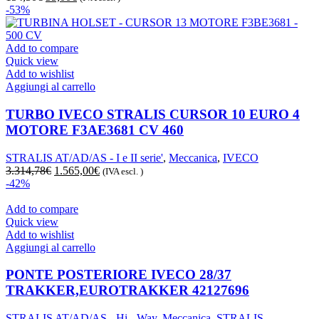
prezzo
prezzo
-53%
originale
attuale
era:
è:
154,50€.
55,00€.
Add to compare
Quick view
Add to wishlist
Aggiungi al carrello
TURBO IVECO STRALIS CURSOR 10 EURO 4
MOTORE F3AE3681 CV 460
STRALIS AT/AD/AS - I e II serie'
,
Meccanica
,
IVECO
Il
Il
3.314,78
€
1.565,00
€
(IVA escl. )
prezzo
prezzo
-42%
originale
attuale
era:
è:
Add to compare
3.314,78€.
1.565,00€.
Quick view
Add to wishlist
Aggiungi al carrello
PONTE POSTERIORE IVECO 28/37
TRAKKER,EUROTRAKKER 42127696
STRALIS AT/AD/AS - Hi - Way
,
Meccanica
,
STRALIS