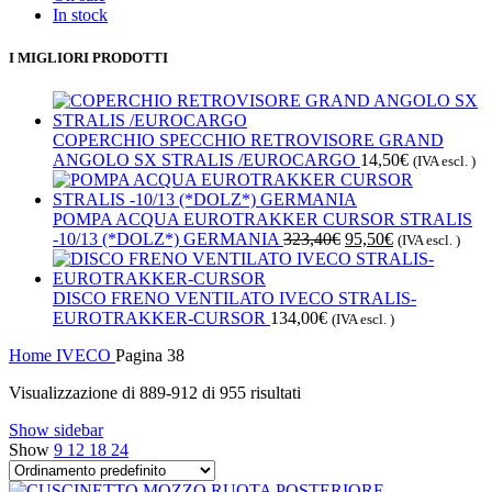
In stock
I MIGLIORI PRODOTTI
COPERCHIO SPECCHIO RETROVISORE GRAND
ANGOLO SX STRALIS /EUROCARGO
14,50
€
(IVA escl. )
POMPA ACQUA EUROTRAKKER CURSOR STRALIS
Il
Il
-10/13 (*DOLZ*) GERMANIA
323,40
€
95,50
€
(IVA escl. )
prezzo
prezzo
originale
attuale
era:
è:
DISCO FRENO VENTILATO IVECO STRALIS-
323,40€.
95,50€.
EUROTRAKKER-CURSOR
134,00
€
(IVA escl. )
Home
IVECO
Pagina 38
Visualizzazione di 889-912 di 955 risultati
Show sidebar
Show
9
12
18
24