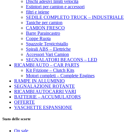
Dischi adesivi limiti velocità
Estintori per camion e accessori
filtri e igiene
SEDILE COMPLETO TRUCK – INDUSTRIALE
Taniche per camion
CAMION FRESCO
Barre Paraincastro
Coppe Ruota
Spazzole Tergicristallo
Spirali ABS – Elettriche
Accessori Vari Camion
SEGNALATORI BEACONS – LED
RICAMBI AUTO – CAR PARTS
Kit Frizione – Clutch Kits
Motori completi – Complete Engines
RAMPE IN ALLUMINIO
SEGNALAZIONE ROTANTE
RICAMBI AUTOCARRI VARI
BATTERIE – ACCUMULATORS
OFFERTE
VASCHETTE ESPANSIONE
Stato delle scorte
On sale