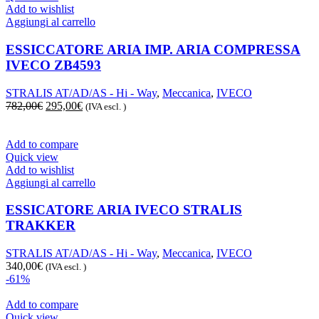
Add to wishlist
Aggiungi al carrello
ESSICCATORE ARIA IMP. ARIA COMPRESSA
IVECO ZB4593
STRALIS AT/AD/AS - Hi - Way
,
Meccanica
,
IVECO
Il
Il
782,00
€
295,00
€
(IVA escl. )
prezzo
prezzo
originale
attuale
era:
è:
Add to compare
782,00€.
295,00€.
Quick view
Add to wishlist
Aggiungi al carrello
ESSICATORE ARIA IVECO STRALIS
TRAKKER
STRALIS AT/AD/AS - Hi - Way
,
Meccanica
,
IVECO
340,00
€
(IVA escl. )
-61%
Add to compare
Quick view