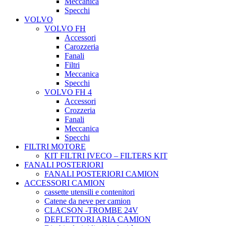
Meccanica
Specchi
VOLVO
VOLVO FH
Accessori
Carozzeria
Fanali
Filtri
Meccanica
Specchi
VOLVO FH 4
Accessori
Crozzeria
Fanali
Meccanica
Specchi
FILTRI MOTORE
KIT FILTRI IVECO – FILTERS KIT
FANALI POSTERIORI
FANALI POSTERIORI CAMION
ACCESSORI CAMION
cassette utensili e contenitori
Catene da neve per camion
CLACSON -TROMBE 24V
DEFLETTORI ARIA CAMION