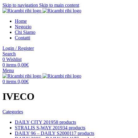
Skip to navigation
Skip to main content
Home
Negozio
Chi Siamo
Contatti
Login / Register
Search
0
Wishlist
0
items
0,00
€
Menu
0
items
0,00
€
IVECO
Categories
DAILY CITY 2019
58 products
STRALIS S-WAY 2019
34 products
DAILY 96 – DAILY S2000
117 products