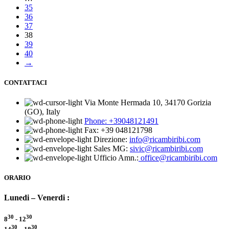
35
36
37
38
39
40
→
CONTATTACI
Via Monte Hermada 10, 34170 Gorizia
(GO), Italy
Phone:
+39048121491
Fax: +39 048121798
Direzione:
info@ricambiribi.com
Sales MG:
sivic@ricambiribi.com
Ufficio Amn.:
office@ricambiribi.com
ORARIO
Lunedi – Venerdi :
30
30
8
- 12
30
30