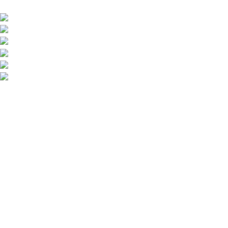
Via Monte Hermada 10, 34170 Gorizia (GO), Italy
Phone:
+39048121491
Fax: +39 048121798
Direzione:
info@ricambiribi.com
Sales MG:
sivic@ricambiribi.com
Ufficio Amn.:
office@ricambiribi.com
ORARIO
Lunedi – Venerdi :
8
30
- 12
30
14
30
– 18
30
Sabato mattina :
8
30
- 12
30
Informazioni