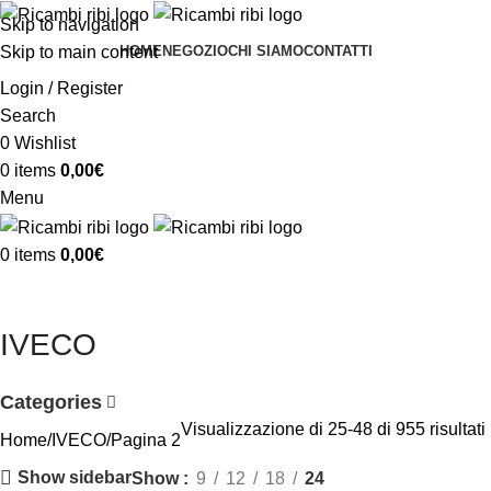
Skip to navigation
Skip to main content
HOME
NEGOZIO
CHI SIAMO
CONTATTI
Login / Register
Search
0
Wishlist
0
items
0,00
€
Menu
0
items
0,00
€
IVECO
Categories
Visualizzazione di 25-48 di 955 risultati
Home
IVECO
Pagina 2
Show sidebar
Show
9
12
18
24