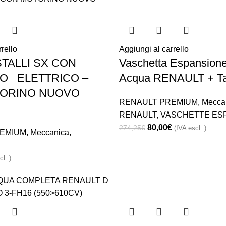
rello
Aggiungi al carrello
TALLI SX CON
Vaschetta Espansione
O ELETTRICO –
Acqua RENAULT + T
ORINO NUOVO
RENAULT PREMIUM
,
Mecca
RENAULT
,
VASCHETTE ES
80,00
€
274,25
€
(IVA escl. )
EMIUM
,
Meccanica
,
cl. )