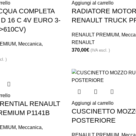
rello
Aggiungi al carrello
CQUA COMPLETA
RADIATORE MOTO
D 16 C 4V EURO 3-
RENAULT TRUCK P
0>610CV)
RENAULT PREMIUM
,
Mecca
RENAULT
EMIUM
,
Meccanica
,
370,00
€
(IVA escl. )
cl. )
rello
ERENTIAL RENAULT
Aggiungi al carrello
CUSCINETTO MOZZ
REMIUM P1141B
POSTERIORE
EMIUM
,
Meccanica
,
RENAULT PREMIUM
,
Mecca