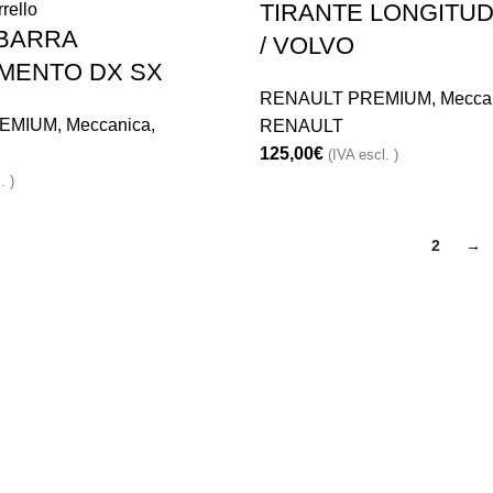
TIRANTE LONGITUD
rello
 BARRA
/ VOLVO
MENTO DX SX
RENAULT PREMIUM
,
Mecca
EMIUM
,
Meccanica
,
RENAULT
125,00
€
(IVA escl. )
. )
1
2
→
Informazioni
erdi :
Informativa Privacy
Informativa sui prodotti
Recedere dal contratto qui
na :
Condizioni generali di vendit