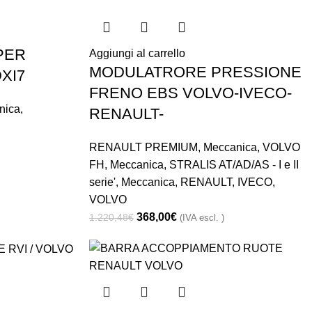
PER
Aggiungi al carrello
MODULATRORE PRESSIONE
XI7
FRENO EBS VOLVO-IVECO-
nica
,
RENAULT-
RENAULT PREMIUM
,
Meccanica
,
VOLVO
FH
,
Meccanica
,
STRALIS AT/AD/AS - I e II
serie'
,
Meccanica
,
RENAULT
,
IVECO
,
VOLVO
368,00
€
1.220,48
€
(IVA escl. )