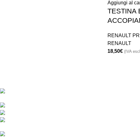
Aggiungi al car
TESTINA
ACCOPIA
RENAULT PR
RENAULT
18,50
€
(IVA escl
CONTATTACI
ORARIO
Lunedi – Ven
Via Monte Hermada 10, 34170
Gorizia (GO), Italy
8
30
- 12
30
Phone:
+39048121491
14
30
– 18
30
Fax: +39 048121798
Direzione:
Sabato matti
info@ricambiribi.com
Sales MG:
8
30
- 12
30