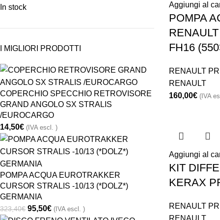
Aggiungi al car
In stock
POMPA A
RENAULT 
FH16 (55
I MIGLIORI PRODOTTI
RENAULT PR
RENAULT
COPERCHIO SPECCHIO RETROVISORE
160,00
€
(IVA es
GRAND ANGOLO SX STRALIS
/EUROCARGO
14,50
€
(IVA escl. )
Aggiungi al car
KIT DIFF
POMPA ACQUA EUROTRAKKER
KERAX P
CURSOR STRALIS -10/13 (*DOLZ*)
GERMANIA
RENAULT PR
95,50
€
323,40
€
(IVA escl. )
RENAULT