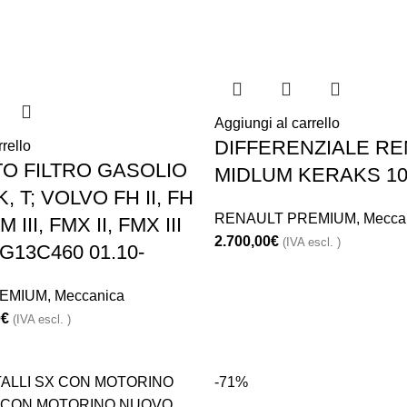
Aggiungi al carrello
DIFFERENZIALE RE
rello
O FILTRO GASOLIO
MIDLUM KERAKS 10
K, T; VOLVO FH II, FH
RENAULT PREMIUM
,
Mecca
FM III, FMX II, FMX III
2.700,00
€
(IVA escl. )
G13C460 01.10-
EMIUM
,
Meccanica
0
€
(IVA escl. )
-71%