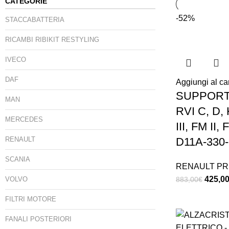
CATEGORIE
-52%
STACCABATTERIA
RICAMBI RIBIKIT RESTYLING
IVECO
DAF
Aggiungi al car
SUPPORT
MAN
RVI C, D, 
MERCEDES
III, FM II, 
RENAULT
D11A-330-
SCANIA
RENAULT PR
425,0
VOLVO
883,00
€
FILTRI MOTORE
FANALI POSTERIORI