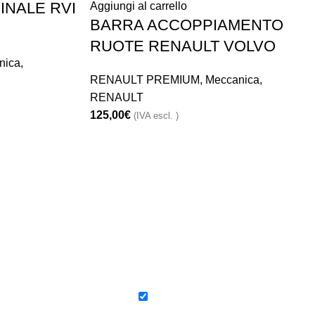
INALE RVI
Aggiungi al carrello
BARRA ACCOPPIAMENTO
RUOTE RENAULT VOLVO
nica
,
RENAULT PREMIUM
,
Meccanica
,
RENAULT
125,00
€
(IVA escl. )
Iscriviti alla nostra Newsletter
Email
*
Ho letto l’informativa e
a
autorizzo il trattamento dei