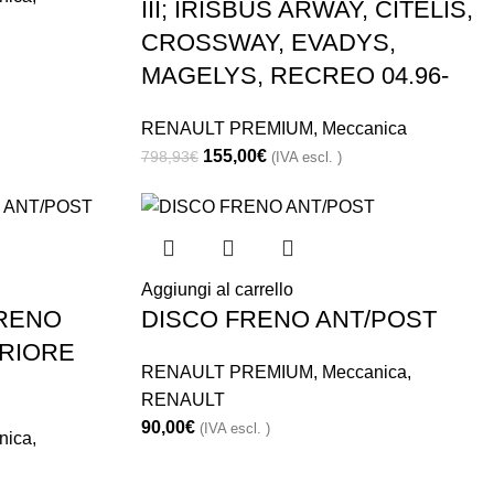
III; IRISBUS ARWAY, CITELIS,
CROSSWAY, EVADYS,
MAGELYS, RECREO 04.96-
RENAULT PREMIUM
,
Meccanica
155,00
€
798,93
€
(IVA escl. )
Aggiungi al carrello
FRENO
DISCO FRENO ANT/POST
RIORE
RENAULT PREMIUM
,
Meccanica
,
RENAULT
90,00
€
(IVA escl. )
nica
,