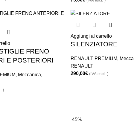
(IVA escl. )
Aggiungi al carrello
SILENZIATORE
rello
STIGLIE FRENO
RENAULT PREMIUM
,
Mecca
I E POSTERIORI
RENAULT
290,00
€
(IVA escl. )
EMIUM
,
Meccanica
,
. )
-45%