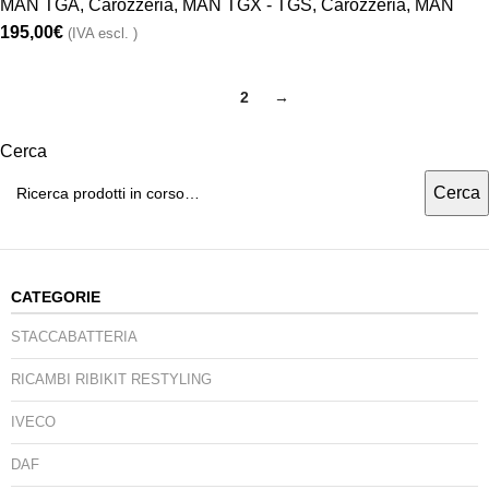
MAN TGA
,
Carozzeria
,
MAN TGX - TGS
,
Carozzeria
,
MAN
195,00
€
(IVA escl. )
1
2
→
Cerca
Cerca
CATEGORIE
STACCABATTERIA
RICAMBI RIBIKIT RESTYLING
IVECO
DAF