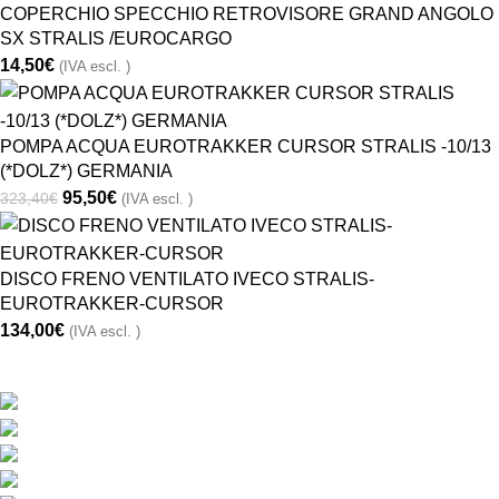
COPERCHIO SPECCHIO RETROVISORE GRAND ANGOLO
SX STRALIS /EUROCARGO
14,50
€
(IVA escl. )
POMPA ACQUA EUROTRAKKER CURSOR STRALIS -10/13
(*DOLZ*) GERMANIA
95,50
€
323,40
€
(IVA escl. )
DISCO FRENO VENTILATO IVECO STRALIS-
EUROTRAKKER-CURSOR
134,00
€
(IVA escl. )
CONTATTACI
Via Monte Hermada 10, 34170 Gorizia (GO), Italy
Phone:
+39048121491
Fax: +39 048121798
Direzione:
info@ricambiribi.com