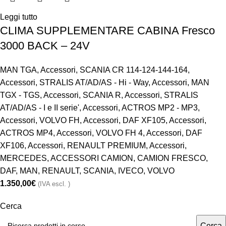
Leggi tutto
CLIMA SUPPLEMENTARE CABINA Fresco
3000 BACK – 24V
MAN TGA
,
Accessori
,
SCANIA CR 114-124-144-164
,
Accessori
,
STRALIS AT/AD/AS - Hi - Way
,
Accessori
,
MAN
TGX - TGS
,
Accessori
,
SCANIA R
,
Accessori
,
STRALIS
AT/AD/AS - I e II serie'
,
Accessori
,
ACTROS MP2 - MP3
,
Accessori
,
VOLVO FH
,
Accessori
,
DAF XF105
,
Accessori
,
ACTROS MP4
,
Accessori
,
VOLVO FH 4
,
Accessori
,
DAF
XF106
,
Accessori
,
RENAULT PREMIUM
,
Accessori
,
MERCEDES
,
ACCESSORI CAMION
,
CAMION FRESCO
,
DAF
,
MAN
,
RENAULT
,
SCANIA
,
IVECO
,
VOLVO
1.350,00
€
(IVA escl. )
Cerca
Cerca