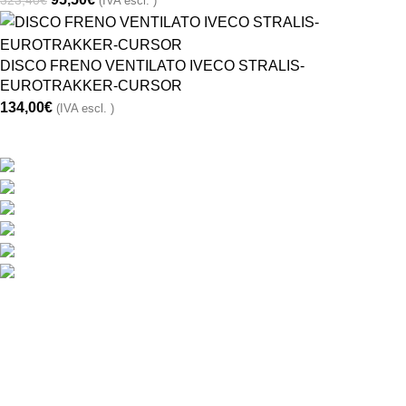
323,40
€
(IVA escl. )
DISCO FRENO VENTILATO IVECO STRALIS-
EUROTRAKKER-CURSOR
134,00
€
(IVA escl. )
CONTATTACI
Via Monte Hermada 10, 34170 Gorizia (GO), Italy
Phone:
+39048121491
Fax: +39 048121798
Direzione:
info@ricambiribi.com
Sales MG:
sivic@ricambiribi.com
Ufficio Amn.:
office@ricambiribi.com
ORARIO
Lunedi – Venerdi :
8
30
- 12
30