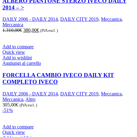
ALBERO PIANTONE STERZO IVECO DAILY
2014 – >
DAILY 2006 - DAILY 2014
,
DAILY CITY 2019
,
Meccanica
,
Meccanica
Il
Il
1.310,00
€
380,00
€
(IVA escl. )
prezzo
prezzo
originale
attuale
era:
è:
Add to compare
1.310,00€.
380,00€.
Quick view
Add to wishlist
Aggiungi al carrello
FORCELLA CAMBIO IVECO DAILY KIT
COMPLETO IVECO
DAILY 2006 - DAILY 2014
,
DAILY CITY 2019
,
Meccanica
,
Meccanica
,
Altro
305,00
€
(IVA escl. )
-51%
Add to compare
Quick view