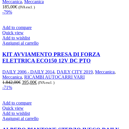
Meccanica
,
Meccanica
185,00
€
(IVA escl. )
-79%
Add to compare
Quick view
Add to wishlist
Aggiungi al carrello
KIT AVVIAMENTO PRESA DI FORZA
ELETTRICA ECO150 12V DC PTO
DAILY 2006 - DAILY 2014
,
DAILY CITY 2019
,
Meccanica
,
Meccanica
,
RICAMBI AUTOCARRI VARI
Il
Il
1.842,00
€
395,00
€
(IVA escl. )
prezzo
prezzo
-71%
originale
attuale
era:
è:
1.842,00€.
395,00€.
Add to compare
Quick view
Add to wishlist
Aggiungi al carrello