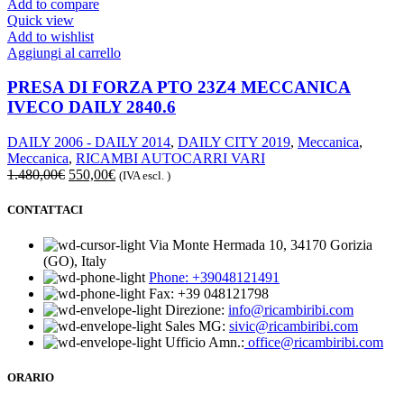
Add to compare
Quick view
Add to wishlist
Aggiungi al carrello
PRESA DI FORZA PTO 23Z4 MECCANICA
IVECO DAILY 2840.6
DAILY 2006 - DAILY 2014
,
DAILY CITY 2019
,
Meccanica
,
Meccanica
,
RICAMBI AUTOCARRI VARI
Il
Il
1.480,00
€
550,00
€
(IVA escl. )
prezzo
prezzo
originale
attuale
CONTATTACI
era:
è:
1.480,00€.
550,00€.
Via Monte Hermada 10, 34170 Gorizia
(GO), Italy
Phone:
+39048121491
Fax: +39 048121798
Direzione:
info@ricambiribi.com
Sales MG:
sivic@ricambiribi.com
Ufficio Amn.:
office@ricambiribi.com
ORARIO