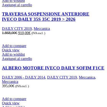
Add to wishlist
Aggiungi al carrello
TRAVERSA SOSPENSIONE ANTERIORE
IVECO DAILY 35S 35C 2019 > 2026
DAILY CITY 2019
,
Meccanica
Il
Il
1.868,00
€
910,00
€
(IVA escl. )
prezzo
prezzo
originale
attuale
era:
è:
Add to compare
1.868,00€.
910,00€.
Quick view
Add to wishlist
Aggiungi al carrello
ALBERO MOTORE IVECO DAILY SOFIM F1CE
DAILY 2006 - DAILY 2014
,
DAILY CITY 2019
,
Meccanica
,
Meccanica
395,00
€
(IVA escl. )
Add to compare
Quick view