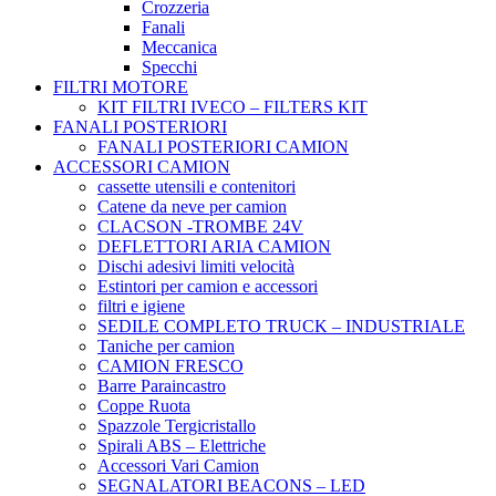
Crozzeria
Fanali
Meccanica
Specchi
FILTRI MOTORE
KIT FILTRI IVECO – FILTERS KIT
FANALI POSTERIORI
FANALI POSTERIORI CAMION
ACCESSORI CAMION
cassette utensili e contenitori
Catene da neve per camion
CLACSON -TROMBE 24V
DEFLETTORI ARIA CAMION
Dischi adesivi limiti velocità
Estintori per camion e accessori
filtri e igiene
SEDILE COMPLETO TRUCK – INDUSTRIALE
Taniche per camion
CAMION FRESCO
Barre Paraincastro
Coppe Ruota
Spazzole Tergicristallo
Spirali ABS – Elettriche
Accessori Vari Camion
SEGNALATORI BEACONS – LED