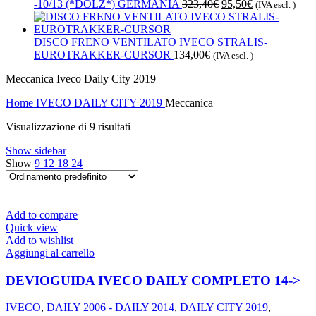
Il
Il
-10/13 (*DOLZ*) GERMANIA
323,40
€
95,50
€
(IVA escl. )
prezzo
prezzo
originale
attuale
era:
è:
DISCO FRENO VENTILATO IVECO STRALIS-
323,40€.
95,50€.
EUROTRAKKER-CURSOR
134,00
€
(IVA escl. )
Meccanica Iveco Daily City 2019
Home
IVECO
DAILY CITY 2019
Meccanica
Visualizzazione di 9 risultati
Show sidebar
Show
9
12
18
24
Add to compare
Quick view
Add to wishlist
Aggiungi al carrello
DEVIOGUIDA IVECO DAILY COMPLETO 14->
IVECO
,
DAILY 2006 - DAILY 2014
,
DAILY CITY 2019
,