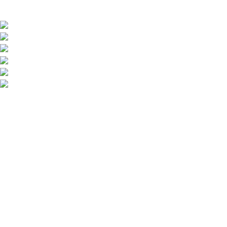
CONTATTACI
Via Monte Hermada 10, 34170 Gorizia (GO), Italy
Phone:
+39048121491
Fax: +39 048121798
Direzione:
info@ricambiribi.com
Sales MG:
sivic@ricambiribi.com
Ufficio Amn.:
office@ricambiribi.com
ORARIO
Lunedi – Venerdi :
8
30
- 12
30
14
30
– 18
30
Sabato mattina :
8
30
- 12
30
Informazioni