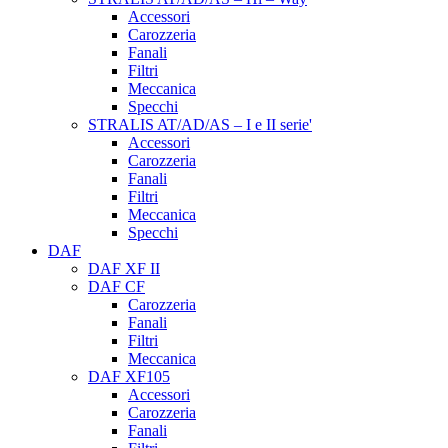
Accessori
Carozzeria
Fanali
Filtri
Meccanica
Specchi
STRALIS AT/AD/AS – I e II serie'
Accessori
Carozzeria
Fanali
Filtri
Meccanica
Specchi
DAF
DAF XF II
DAF CF
Carozzeria
Fanali
Filtri
Meccanica
DAF XF105
Accessori
Carozzeria
Fanali