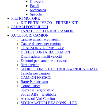
Crozzeria
Fanali
Meccanica
Specchi
FILTRI MOTORE
KIT FILTRI IVECO – FILTERS KIT
FANALI POSTERIORI
FANALI POSTERIORI CAMION
ACCESSORI CAMION
cassette utensili e contenitori
Catene da neve per camion
CLACSON -TROMBE 24V
DEFLETTORI ARIA CAMION
Dischi adesivi limiti velocità
Estintori per camion e accessori
filtri e igiene
SEDILE COMPLETO TRUCK – INDUSTRIALE
Taniche per camion
CAMION FRESCO
Barre Paraincastro
Coppe Ruota
Spazzole Tergicristallo
Spirali ABS – Elettriche
Accessori Vari Camion
SEGNALATORI BEACONS – LED