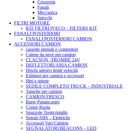
Crozzeria
Fanali
Meccanica
Specchi
FILTRI MOTORE
KIT FILTRI IVECO – FILTERS KIT
FANALI POSTERIORI
FANALI POSTERIORI CAMION
ACCESSORI CAMION
cassette utensili e contenitori
Catene da neve per camion
CLACSON -TROMBE 24V
DEFLETTORI ARIA CAMION
Dischi adesivi limiti velocità
Estintori per camion e accessori
filtri e igiene
SEDILE COMPLETO TRUCK – INDUSTRIALE
Taniche per camion
CAMION FRESCO
Barre Paraincastro
Coppe Ruota
Spazzole Tergicristallo
Spirali ABS – Elettriche
Accessori Vari Camion
SEGNALATORI BEACONS – LED