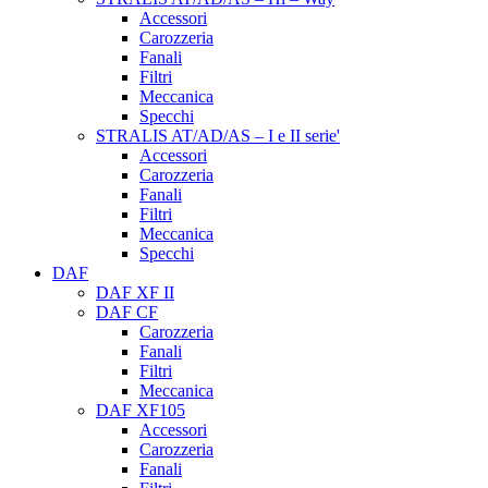
Accessori
Carozzeria
Fanali
Filtri
Meccanica
Specchi
STRALIS AT/AD/AS – I e II serie'
Accessori
Carozzeria
Fanali
Filtri
Meccanica
Specchi
DAF
DAF XF II
DAF CF
Carozzeria
Fanali
Filtri
Meccanica
DAF XF105
Accessori
Carozzeria
Fanali