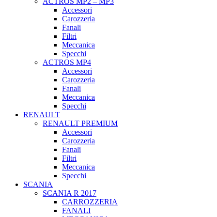
ACTROS MP2 – MP3
Accessori
Carozzeria
Fanali
Filtri
Meccanica
Specchi
ACTROS MP4
Accessori
Carozzeria
Fanali
Meccanica
Specchi
RENAULT
RENAULT PREMIUM
Accessori
Carozzeria
Fanali
Filtri
Meccanica
Specchi
SCANIA
SCANIA R 2017
CARROZZERIA
FANALI