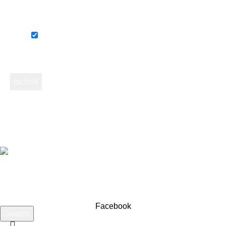
Ho letto l’informativa e autorizzo il
trattamento dei miei dati.
RICAMBI RIBI
- di GRUSOVIN MAURIZIO & C. snc.
2022. All Rights
Reserved. - Partita IVA :
00051780310
Non lo trovi? Chiedicelo! Troviamo anche
l’introvabile.
Facebook
Search