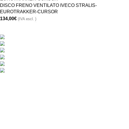
DISCO FRENO VENTILATO IVECO STRALIS-
EUROTRAKKER-CURSOR
134,00
€
(IVA escl. )
CONTATTACI
Via Monte Hermada 10, 34170 Gorizia (GO), Italy
Phone:
+39048121491
Fax: +39 048121798
Direzione:
info@ricambiribi.com
Sales MG:
sivic@ricambiribi.com
Ufficio Amn.:
office@ricambiribi.com
ORARIO
Lunedi – Venerdi :
8
30
- 12
30
14
30
– 18
30
Sabato mattina :