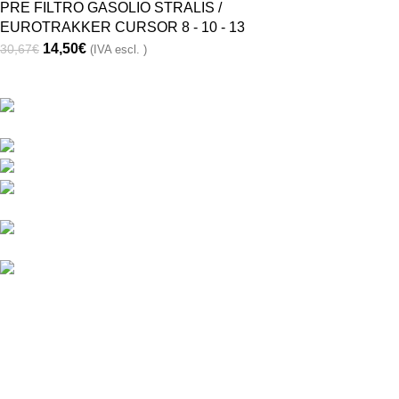
PRE FILTRO GASOLIO STRALIS /
EUROTRAKKER CURSOR 8 - 10 - 13
14,50
€
30,67
€
(IVA escl. )
CONTATTACI
ORARIO
Lunedi – Ven
Via Monte Hermada 10, 34170
Gorizia (GO), Italy
8
30
- 12
30
Phone:
+39048121491
14
30
– 18
30
Fax: +39 048121798
Direzione:
Sabato matti
info@ricambiribi.com
Sales MG:
8
30
- 12
30
sivic@ricambiribi.com
Ufficio Amn.:
office@ricambiribi.com
RICAMBI RIBI
- di GRUSOVIN MAURIZIO & C. snc.
2022. All Rights Reserv