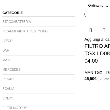
CATEGORIE
STACCABATTERIA
RICAMBI RIBIKIT RESTYLING
Aggiungi al car
IVECO
FILTRO AR
DAF
TGX I D0
04.00-
MAN
MERCEDES
MAN TGX - T
46,50
€
(IVA escl
RENAULT
SCANIA
VOLVO
FILTRI MOTORE