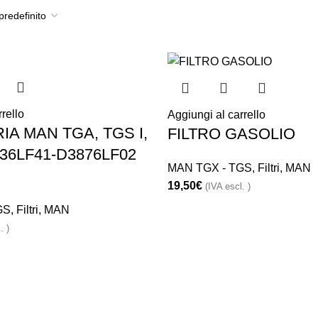
rello
Aggiungi al carrello
IA MAN TGA, TGS I,
FILTRO GASOLIO
836LF41-D3876LF02
MAN TGX - TGS
,
Filtri
,
MAN
19,50
€
(IVA escl. )
GS
,
Filtri
,
MAN
. )