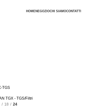
HOME
NEGOZIO
CHI SIAMO
CONTATTI
GX-TGS
AN TGX - TGS
Filtri
18
24