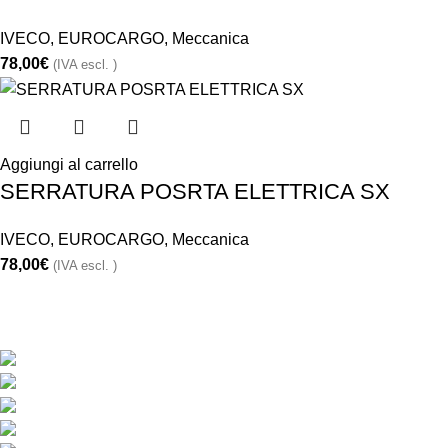
IVECO
,
EUROCARGO
,
Meccanica
78,00
€
(IVA escl. )
Aggiungi al carrello
SERRATURA POSRTA ELETTRICA SX
IVECO
,
EUROCARGO
,
Meccanica
78,00
€
(IVA escl. )
CONTATTACI
Via Monte Hermada 10, 34170 Gorizia (GO), Italy
Phone:
+39048121491
Fax: +39 048121798
Direzione:
info@ricambiribi.com