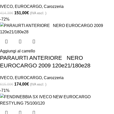
IVECO
,
EUROCARGO
,
Carozzeria
151,00
€
414,38
€
(IVA escl. )
-72%
Aggiungi al carrello
PARAURTI ANTERIORE NERO
EUROCARGO 2009 120e21/180e28
IVECO
,
EUROCARGO
,
Carozzeria
174,00
€
615,00
€
(IVA escl. )
-71%