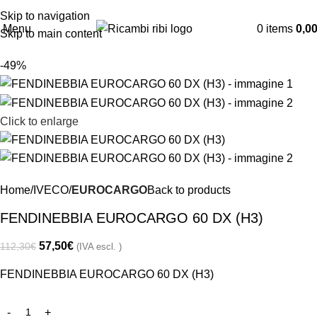
Skip to navigation
Menu
0
items
0,0
Skip to main content
-49%
Click to enlarge
Home
IVECO
EUROCARGO
Back to products
FENDINEBBIA EUROCARGO 60 DX (H3)
57,50
€
112,30
€
(IVA escl. )
FENDINEBBIA EUROCARGO 60 DX (H3)