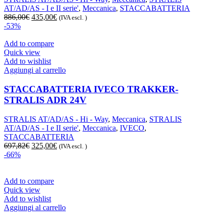
AT/AD/AS - I e II serie'
,
Meccanica
,
STACCABATTERIA
Il
Il
886,00
€
435,00
€
(IVA escl. )
prezzo
prezzo
-53%
originale
attuale
era:
è:
Add to compare
886,00€.
435,00€.
Quick view
Add to wishlist
Aggiungi al carrello
STACCABATTERIA IVECO TRAKKER-
STRALIS ADR 24V
STRALIS AT/AD/AS - Hi - Way
,
Meccanica
,
STRALIS
AT/AD/AS - I e II serie'
,
Meccanica
,
IVECO
,
STACCABATTERIA
Il
Il
697,82
€
325,00
€
(IVA escl. )
prezzo
prezzo
-66%
originale
attuale
era:
è:
697,82€.
325,00€.
Add to compare
Quick view
Add to wishlist
Aggiungi al carrello