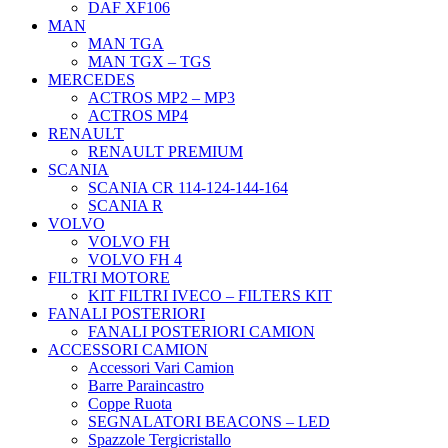
DAF XF106
MAN
MAN TGA
MAN TGX – TGS
MERCEDES
ACTROS MP2 – MP3
ACTROS MP4
RENAULT
RENAULT PREMIUM
SCANIA
SCANIA CR 114-124-144-164
SCANIA R
VOLVO
VOLVO FH
VOLVO FH 4
FILTRI MOTORE
KIT FILTRI IVECO – FILTERS KIT
FANALI POSTERIORI
FANALI POSTERIORI CAMION
ACCESSORI CAMION
Accessori Vari Camion
Barre Paraincastro
Coppe Ruota
SEGNALATORI BEACONS – LED
Spazzole Tergicristallo