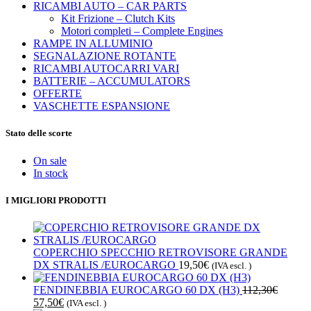
RICAMBI AUTO – CAR PARTS
Kit Frizione – Clutch Kits
Motori completi – Complete Engines
RAMPE IN ALLUMINIO
SEGNALAZIONE ROTANTE
RICAMBI AUTOCARRI VARI
BATTERIE – ACCUMULATORS
OFFERTE
VASCHETTE ESPANSIONE
Stato delle scorte
On sale
In stock
I MIGLIORI PRODOTTI
COPERCHIO SPECCHIO RETROVISORE GRANDE
DX STRALIS /EUROCARGO
19,50
€
(IVA escl. )
FENDINEBBIA EUROCARGO 60 DX (H3)
112,30
€
Il
Il
57,50
€
(IVA escl. )