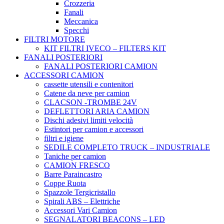
Crozzeria
Fanali
Meccanica
Specchi
FILTRI MOTORE
KIT FILTRI IVECO – FILTERS KIT
FANALI POSTERIORI
FANALI POSTERIORI CAMION
ACCESSORI CAMION
cassette utensili e contenitori
Catene da neve per camion
CLACSON -TROMBE 24V
DEFLETTORI ARIA CAMION
Dischi adesivi limiti velocità
Estintori per camion e accessori
filtri e igiene
SEDILE COMPLETO TRUCK – INDUSTRIALE
Taniche per camion
CAMION FRESCO
Barre Paraincastro
Coppe Ruota
Spazzole Tergicristallo
Spirali ABS – Elettriche
Accessori Vari Camion
SEGNALATORI BEACONS – LED