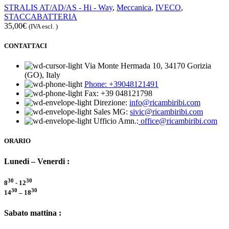
STRALIS AT/AD/AS - Hi - Way
,
Meccanica
,
IVECO
,
STACCABATTERIA
35,00
€
(IVA escl. )
CONTATTACI
Via Monte Hermada 10, 34170 Gorizia
(GO), Italy
Phone:
+39048121491
Fax: +39 048121798
Direzione:
info@ricambiribi.com
Sales MG:
sivic@ricambiribi.com
Ufficio Amn.:
office@ricambiribi.com
ORARIO
Lunedi – Venerdi :
30
30
8
- 12
30
30
14
– 18
Sabato mattina :