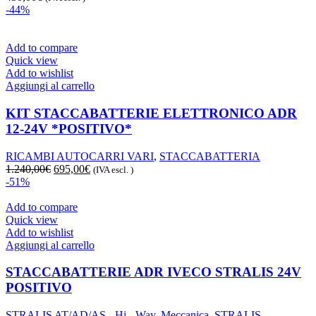
-44%
Add to compare
Quick view
Add to wishlist
Aggiungi al carrello
KIT STACCABATTERIE ELETTRONICO ADR
12-24V *POSITIVO*
RICAMBI AUTOCARRI VARI
,
STACCABATTERIA
Il
Il
1.240,00
€
695,00
€
(IVA escl. )
prezzo
prezzo
-51%
originale
attuale
era:
è:
Add to compare
1.240,00€.
695,00€.
Quick view
Add to wishlist
Aggiungi al carrello
STACCABATTERIE ADR IVECO STRALIS 24V
POSITIVO
STRALIS AT/AD/AS - Hi - Way
,
Meccanica
,
STRALIS