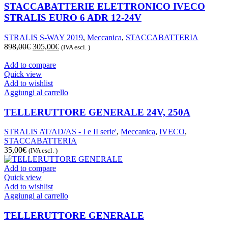
STACCABATTERIE ELETTRONICO IVECO
STRALIS EURO 6 ADR 12-24V
STRALIS S-WAY 2019
,
Meccanica
,
STACCABATTERIA
Il
Il
898,00
€
305,00
€
(IVA escl. )
prezzo
prezzo
originale
attuale
Add to compare
era:
è:
Quick view
898,00€.
305,00€.
Add to wishlist
Aggiungi al carrello
TELLERUTTORE GENERALE 24V, 250A
STRALIS AT/AD/AS - I e II serie'
,
Meccanica
,
IVECO
,
STACCABATTERIA
35,00
€
(IVA escl. )
Add to compare
Quick view
Add to wishlist
Aggiungi al carrello
TELLERUTTORE GENERALE