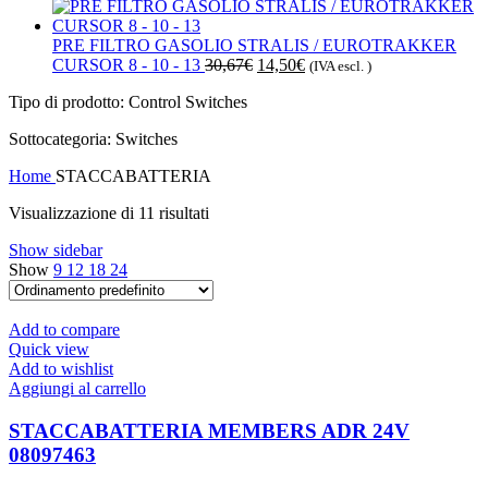
prezzo
prezzo
originale
attuale
era:
è:
PRE FILTRO GASOLIO STRALIS / EUROTRAKKER
112,30€.
57,50€.
Il
Il
CURSOR 8 - 10 - 13
30,67
€
14,50
€
(IVA escl. )
prezzo
prezzo
Tipo di prodotto: Control Switches
originale
attuale
era:
è:
Sottocategoria: Switches
30,67€.
14,50€.
Home
STACCABATTERIA
Visualizzazione di 11 risultati
Show sidebar
Show
9
12
18
24
Add to compare
Quick view
Add to wishlist
Aggiungi al carrello
STACCABATTERIA MEMBERS ADR 24V
08097463