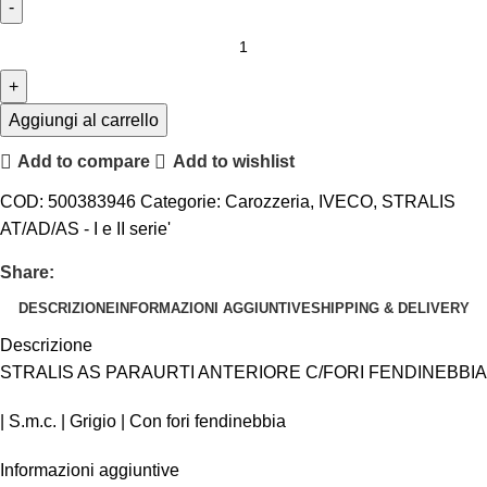
Aggiungi al carrello
Add to compare
Add to wishlist
COD:
500383946
Categorie:
Carozzeria
,
IVECO
,
STRALIS
AT/AD/AS - I e II serie'
Share:
DESCRIZIONE
INFORMAZIONI AGGIUNTIVE
SHIPPING & DELIVERY
Descrizione
STRALIS AS PARAURTI ANTERIORE C/FORI FENDINEBBIA
| S.m.c. | Grigio | Con fori fendinebbia
Informazioni aggiuntive