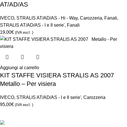
AT/AD/AS
IVECO
,
STRALIS AT/AD/AS - Hi - Way
,
Carozzeria
,
Fanali
,
STRALIS AT/AD/AS - I e II serie'
,
Fanali
19,00
€
(IVA escl. )
Aggiungi al carrello
KIT STAFFE VISIERA STRALIS AS 2007
Metallo – Per visiera
IVECO
,
STRALIS AT/AD/AS - I e II serie'
,
Carozzeria
95,00
€
(IVA escl. )
CONTATTACI
Via Monte Hermada 10, 34170 Gorizia (GO),