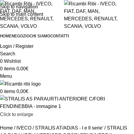
Skip to navigation
Skip to main content
HOME
NEGOZIO
CHI SIAMO
CONTATTI
Login / Register
Search
0
Wishlist
0
items
0,00
€
Menu
0
items
0,00
€
Click to enlarge
Home
IVECO
STRALIS AT/AD/AS - I e II serie'
STRALIS