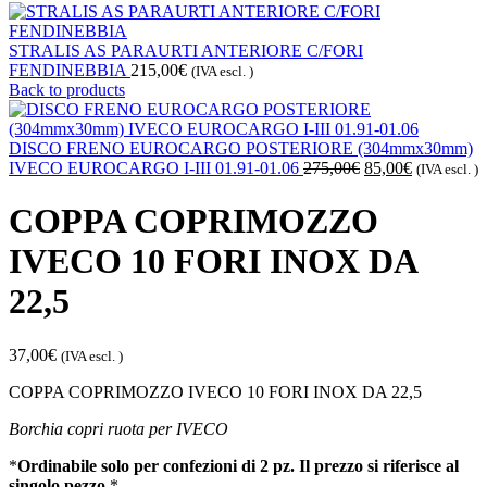
STRALIS AS PARAURTI ANTERIORE C/FORI
FENDINEBBIA
215,00
€
(IVA escl. )
Back to products
DISCO FRENO EUROCARGO POSTERIORE (304mmx30mm)
Il
Il
IVECO EUROCARGO I-III 01.91-01.06
275,00
€
85,00
€
(IVA escl. )
prezzo
prezzo
originale
attuale
COPPA COPRIMOZZO
era:
è:
275,00€.
85,00€.
IVECO 10 FORI INOX DA
22,5
37,00
€
(IVA escl. )
COPPA COPRIMOZZO IVECO 10 FORI INOX DA 22,5
Borchia copri ruota per IVECO
*
Ordinabile solo per confezioni di 2 pz. Il prezzo si riferisce al
singolo pezzo
.*