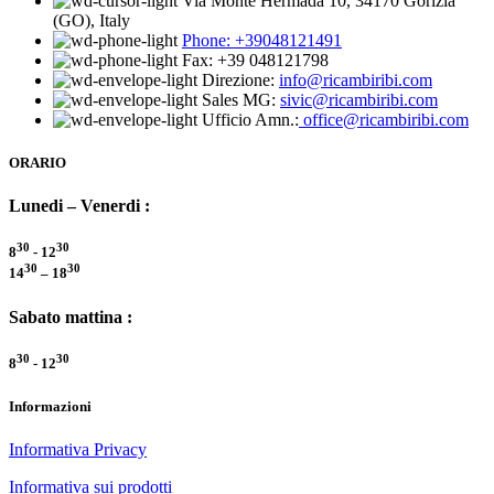
Via Monte Hermada 10, 34170 Gorizia
(GO), Italy
Phone:
+39048121491
Fax: +39 048121798
Direzione:
info@ricambiribi.com
Sales MG:
sivic@ricambiribi.com
Ufficio Amn.:
office@ricambiribi.com
ORARIO
Lunedi – Venerdi :
30
30
8
- 12
30
30
14
– 18
Sabato mattina :
30
30
8
- 12
Informazioni
Informativa Privacy
Informativa sui prodotti