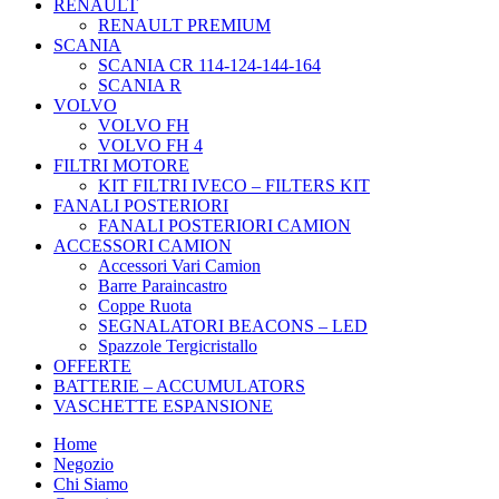
RENAULT
RENAULT PREMIUM
SCANIA
SCANIA CR 114-124-144-164
SCANIA R
VOLVO
VOLVO FH
VOLVO FH 4
FILTRI MOTORE
KIT FILTRI IVECO – FILTERS KIT
FANALI POSTERIORI
FANALI POSTERIORI CAMION
ACCESSORI CAMION
Accessori Vari Camion
Barre Paraincastro
Coppe Ruota
SEGNALATORI BEACONS – LED
Spazzole Tergicristallo
OFFERTE
BATTERIE – ACCUMULATORS
VASCHETTE ESPANSIONE
Home
Negozio
Chi Siamo