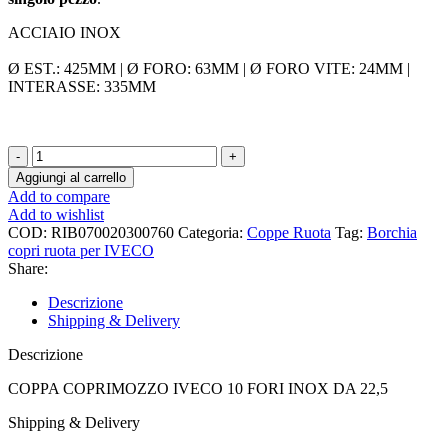
ACCIAIO INOX
Ø EST.: 425MM | Ø FORO: 63MM | Ø FORO VITE: 24MM |
INTERASSE: 335MM
COPPA
COPRIMOZZO
Aggiungi al carrello
IVECO
Add to compare
10
Add to wishlist
FORI
COD:
RIB070020300760
Categoria:
Coppe Ruota
Tag:
Borchia
INOX
copri ruota per IVECO
DA
Share:
22,5
quantità
Descrizione
Shipping & Delivery
Descrizione
COPPA COPRIMOZZO IVECO 10 FORI INOX DA 22,5
Shipping & Delivery